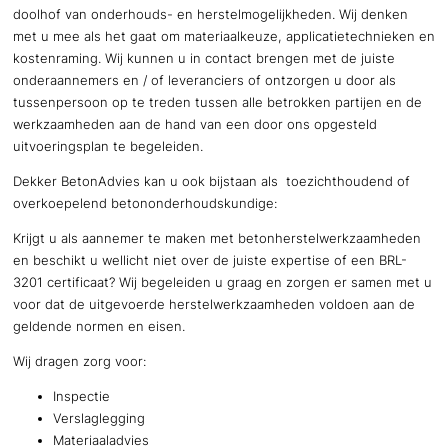
doolhof van onderhouds- en herstelmogelijkheden. Wij denken
met u mee als het gaat om materiaalkeuze, applicatietechnieken en
kostenraming. Wij kunnen u in contact brengen met de juiste
onderaannemers en / of leveranciers of ontzorgen u door als
tussenpersoon op te treden tussen alle betrokken partijen en de
werkzaamheden aan de hand van een door ons opgesteld
uitvoeringsplan te begeleiden.
Dekker BetonAdvies kan u ook bijstaan als toezichthoudend of
overkoepelend betononderhoudskundige:
Krijgt u als aannemer te maken met betonherstelwerkzaamheden
en beschikt u wellicht niet over de juiste expertise of een BRL-
3201 certificaat? Wij begeleiden u graag en zorgen er samen met u
voor dat de uitgevoerde herstelwerkzaamheden voldoen aan de
geldende normen en eisen.
Wij dragen zorg voor:
Inspectie
Verslaglegging
Materiaaladvies