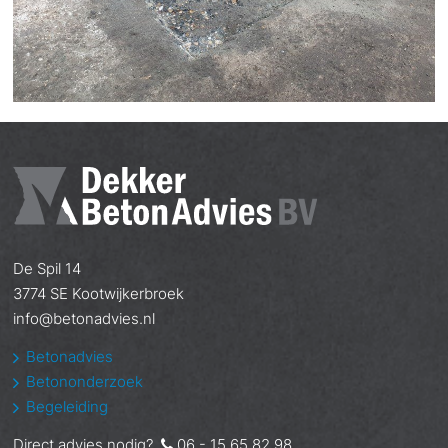
De Spil 14
3774 SE Kootwijkerbroek
info@betonadvies.nl
Betonadvies
Betononderzoek
Begeleiding
Direct advies nodig?
06 - 15 65 82 98
