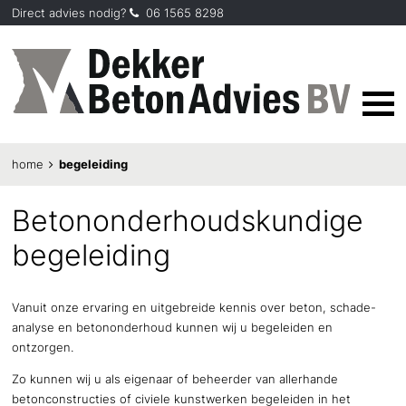
Direct advies nodig?
06 1565 8298

home
begeleiding
Betononderhoudskundige
begeleiding
Vanuit onze ervaring en uitgebreide kennis over beton, schade-
analyse en betononderhoud kunnen wij u begeleiden en
ontzorgen.
Zo kunnen wij u als eigenaar of beheerder van allerhande
betonconstructies of civiele kunstwerken begeleiden in het