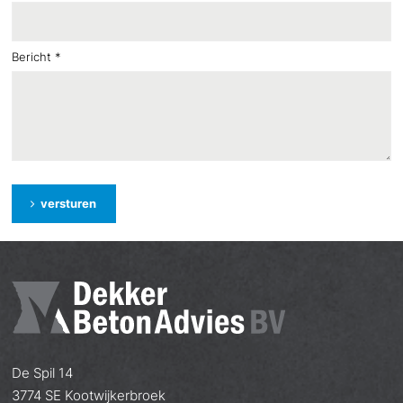
Bericht
*
versturen
De Spil 14
3774 SE Kootwijkerbroek